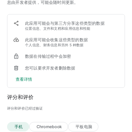
息由开发者提供，可能会随时间更新。
通过质押、双币投资和流动性挖矿等赚取奖励。质押比特币
(BTC)等热门资产并从中获利。
定投购买加密货币，同时赚取被动收入。
在币安Launchpad支持新兴区块链和加密货币项目。**
此应用可能会与第三方分享这些类型的数据
位置信息、文件和文档和应用信息和性能
安全、合规且受监管的加密货币交易平台
此应用可能会收集这些类型的数据
个人信息、财务信息和另外 5 种数据
币安是世界上受监管最全面的加密货币交易平台，拥有多个司法
数据在传输过程中会加密
管辖区的牌照、注册和批准。
所有用户资金以1∶1的比例存放在用户资产安全基金(SAFU)中，
您可以要求开发者删除数据
价值10亿美元。
我们的系统采用最先进的安全措施进行保护，包括实时风险监
查看详情
控、严格的身份认证协议和先进的端到端数据加密。
快捷安全的身份认证流程
评分和评价
币安与领先的身份认证供应商合作，注册流程方便快捷，几分钟
评分和评价已经过验证
内即可验证币安账户，开始购买比特币。
手机
Chromebook
平板电脑
用您的加密货币余额消费与汇款