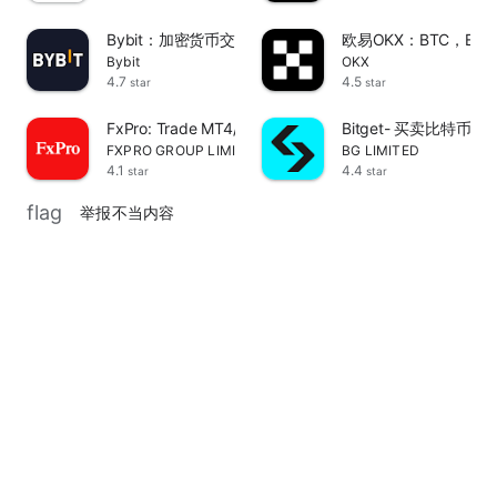
Bybit：加密货币交易平台
欧易OKX：BTC，E
Bybit
OKX
4.7
4.5
star
star
FxPro: Trade MT4/5 Accounts
Bitget- 买卖比特
FXPRO GROUP LIMITED
BG LIMITED
4.1
4.4
star
star
flag
举报不当内容