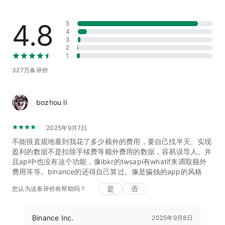
使用钱包中的代币购买机票或在支持加密货币的品牌店铺中购
物。
4.8
5
使用钱包中的加密货币向世界各地的朋友和家人安全地进行转
4
3
账。
2
1
327万条评价
探索Web3、加密货币和区块链的精华
在个人App首页收到定制的区块链和加密货币Web3推送内容。
参与币安社区关于区块链和加密货币最新趋势的讨论。
bozhou li
学习比特币、交易和财务管理相关的课程和文章，了解加密货
币。
2025年9月7日
学习并完成关于某些加密货币的运作方式的测验来赚取加密货
不能很直观地看到我花了多少额外的费用，要自己找半天。实现
币。
盈利的数据不是扣除手续费等额外费用的数据，容易误导人。并
使用内置Web3钱包与DApp安全交互，利用DeFi赚取收益，并
且api中也没有这个功能，像ibkr的twsapi有whatif来调取额外
在不同的区块链上交易10,000余种代币。
费用等等。binance的还得自己算过。像是骗钱的app的风格
是
否
您认为这条评价有帮助吗？
全天候客服支持
无论您是狂热的加密货币交易者还是想要购买比特币的初学者，
我们都能在您的加密货币之旅中提供帮助。
Binance Inc.
2025年9月8日
全天候在线聊天客服支持，支持18种语言（英语、阿拉伯语、德