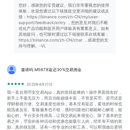
语、法语、菲律宾语、印尼语、意大利语、日语、中文、俄语、
您好，感谢您的宝贵建议。我们非常重视您的使用
西班牙语、波兰语、葡萄牙语、罗马尼亚语、土耳其语、韩语、
体验，欢迎您通过以下链接提交更详细的建议或反
乌克兰语和越南语）。
馈：https://binance.com/zh-CN/my/user-
查阅我们的常见问题指南，了解如何购买比特币、管理加密货币
support/feedback/entry ，您的意见对我们不断
钱包以及如何在币安进行首次加密货币交易。
优化产品功能和提升用户体验具有重要意义。如有
其他疑问，也可随时通过以下链接联系在线客服：
*按交易量排名 - 来源：
https://binance.com/zh-CN/chat ，感谢您的支
https://coinmarketcap.com/rankings/exchanges/
持与理解。-VL
**区域限制免责声明：此为通用公告。您所在地区可能不提供此
处提及的产品和服务。
***币安App仅适用于非美国地区的公民和居民。美国公民和居
民请安装Binance.US App。
邀请码:M5678返还30%交易佣金
还在犹豫吗？立即下载，了解为何超2亿用户选择使用币安购买
2025年8月27日
加密货币、交易350余种加密货币并安全地持有资产。币安App
不仅仅是传统的交易App，它还为用户提供了更多关于区块链的
我一直在用币安交易App，真的觉得超棒的！操作界面很友好，
知识，支持用户通过质押赚取被动收入以及使用加密货币进行消
新手上手毫无压力，而且功能超级丰富，不管是买币、卖币还是
费。
理财都很方便。交易速度也很快，基本没有延迟，紧张的时候也
能迅速反应。客服服务也不错，遇到问题他们都能耐心解答，挺
贴心的。平台安全性很高，让我交易起来很安心。除了基本的交
易之外，币安的各种活动和优惠也挺吸引人的，经常有不错的奖
励，真的很划算。还有一些专业的分析工具，可以帮我做出更明