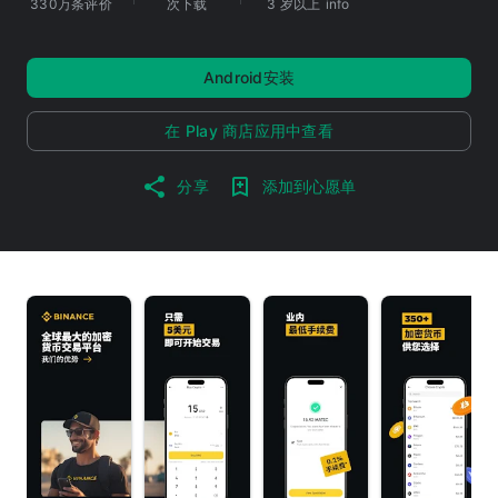
330万条评价
次下载
3 岁以上
info
Android安装
在 Play 商店应用中查看
分享
添加到心愿单