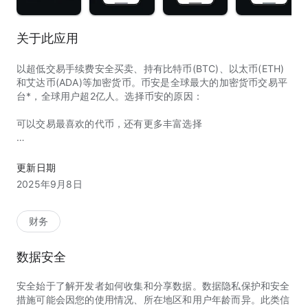
关于此应用
以超低交易手续费安全买卖、持有比特币(BTC)、以太币(ETH)
和艾达币(ADA)等加密货币。币安是全球最大的加密货币交易平
台*，全球用户超2亿人。选择币安的原因：
可以交易最喜欢的代币，还有更多丰富选择
上架供交易的加密货币350余种，其中包括比特币(BTC)和以太
币(ETH)。
更新日期
使用价格提醒功能追踪市场，用高级交易工具进行交易。
2025年9月8日
设置定投订单(DCA)，每小时、每天、每周或每月购买加密货
币。
每笔加密货币交易均享一流的流动性。
财务
几分钟内购买加密货币以及为钱包充值，付款方式灵活，包括信
用卡/借记卡、银行转账和点对点(C2C)交易等。
数据安全
跟单交易达人，一键复制其交易策略。
安全始于了解开发者如何收集和分享数据。数据隐私保护和安全
用闲置资产赚取每日奖励
措施可能会因您的使用情况、所在地区和用户年龄而异。此类信