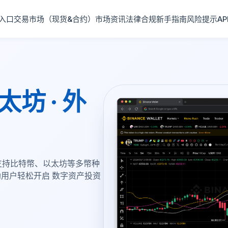
入口
交易市场（现货&合约）
市场资讯
法律合规
新手指南
风险提示
A
太坊 · 外
支持比特幣、以太坊等多幣种
用户轻松开启 数字资产投资