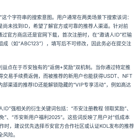
ID”这个字符串的搜索意图。用户通常在两类场景下搜索该词：
是尚未找到ID，希望了解官方或可靠的推荐人渠道。针对前
通过官方商店还是官网下载，首次注册时，在“邀请人ID”栏输
成（如“ABC123”），填写后不可修改，因此务必在提交注
心利益点在于币安独有的“返佣+奖励”双机制。当你通过特定推
得交易手续费返佣，而被推荐的新用户也能获得USDT、NFT
部渠道的推荐ID还能解锁隐藏的“VIP专享活动”，例如高达
人ID”强相关的衍生关键词包括：“币安注册教程 领取奖励”、
免”、“币安新用户福利2025”。这些词反映了用户对“低成本
操作时，建议优先选择币安官方合作社区或认证KOL发布的推荐
全风险。