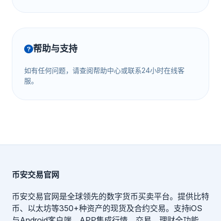
帮助与支持
如有任何问题，请查阅帮助中心或联系24小时在线客
服。
币安交易官网
币安交易官网是全球领先的数字货币买卖平台。提供比特
币、以太坊等350+种资产的现货及合约交易。支持iOS
与Android客户端，APP集成行情、交易、理财全功能。