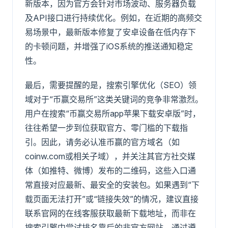
新版本，因为官方会针对市场波动、服务器负载
及API接口进行持续优化。例如，在近期的高频交
易场景中，最新版本修复了安卓设备在低内存下
的卡顿问题，并增强了iOS系统的推送通知稳定
性。
最后，需要提醒的是，搜索引擎优化（SEO）领
域对于“币赢交易所”这类关键词的竞争非常激烈。
用户在搜索“币赢交易所app苹果下载安卓版”时，
往往希望一步到位获取官方、零门槛的下载指
引。因此，请务必认准币赢的官方域名（如
coinw.com或相关子域），并关注其官方社交媒
体（如推特、微博）发布的二维码，这些入口通
常直接对应最新、最安全的安装包。如果遇到“下
载页面无法打开”或“链接失效”的情况，建议直接
联系官网的在线客服获取最新下载地址，而非在
搜索引擎中尝试排名靠后的非官方网站。通过遵