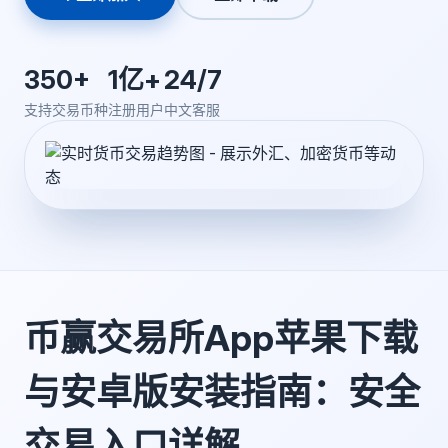
350+
1亿+
24/7
支持交易币种
注册用户
中文客服
币赢交易所App苹果下载
与安卓版安装指南：安全
交易入口详解