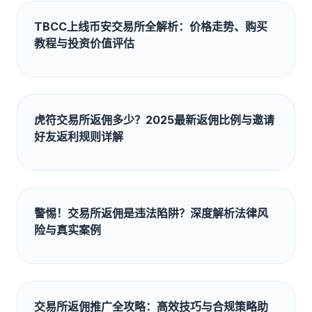
TBCC上线币安交易所全解析：价格走势、购买
教程与投资价值评估
虎符交易所返佣多少？2025最新返佣比例与邀请
好友返利规则详解
警惕！交易所返佣是违法陷阱？深度解析法律风
险与真实案例
交易所返佣推广全攻略：高效技巧与合规策略助