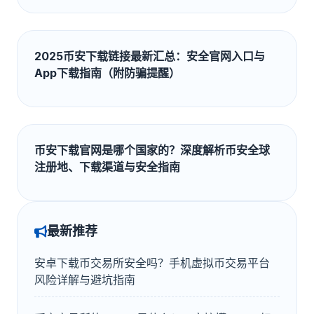
2025币安下载链接最新汇总：安全官网入口与
App下载指南（附防骗提醒）
币安下载官网是哪个国家的？深度解析币安全球
注册地、下载渠道与安全指南
最新推荐
安卓下载币交易所安全吗？手机虚拟币交易平台
风险详解与避坑指南