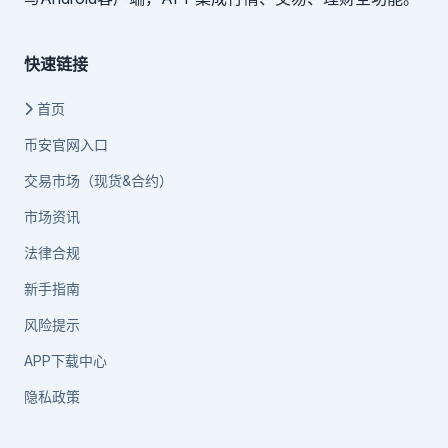
快速链接
首页
币安官网入口
交易市场（现货&合约）
市场资讯
法律合规
新手指南
风险提示
APP下载中心
隐私政策