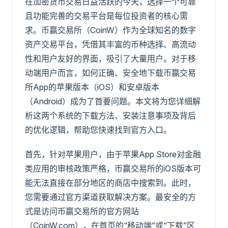
在加密货币交易日益活跃的今天，选择一个可靠
且功能完善的交易平台是每位投资者的核心需
求。币赢交易所（CoinW）作为全球知名的数字
资产交易平台，凭借其丰富的币种选择、高流动
性和用户友好的界面，吸引了大量用户。对于移
动端用户而言，如何正确、安全地下载币赢交易
所App的苹果版本（iOS）和安卓版本
（Android）成为了首要问题。本文将为您详细解
析这两个系统的下载方法、安装注意事项及背后
的优化逻辑，帮助您快速找到官方入口。
首先，针对苹果用户，由于苹果App Store对金融
类应用的审核政策严格，币赢交易所的iOS版本可
能无法直接在部分地区的商店中搜索到。此时，
您需要通过官方渠道获取解决方案。最安全的方
式是访问币赢交易所的官方网站
（CoinW.com），在首页的“移动端”或“下载”区