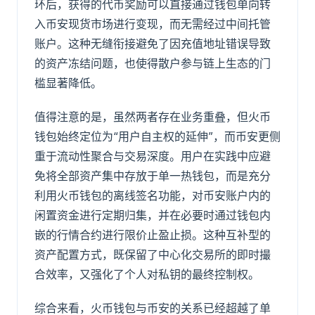
环后，获得的代币奖励可以直接通过钱包单向转
入币安现货市场进行变现，而无需经过中间托管
账户。这种无缝衔接避免了因充值地址错误导致
的资产冻结问题，也使得散户参与链上生态的门
槛显著降低。
值得注意的是，虽然两者存在业务重叠，但火币
钱包始终定位为“用户自主权的延伸”，而币安更侧
重于流动性聚合与交易深度。用户在实践中应避
免将全部资产集中存放于单一热钱包，而是充分
利用火币钱包的离线签名功能，对币安账户内的
闲置资金进行定期归集，并在必要时通过钱包内
嵌的行情合约进行限价止盈止损。这种互补型的
资产配置方式，既保留了中心化交易所的即时撮
合效率，又强化了个人对私钥的最终控制权。
综合来看，火币钱包与币安的关系已经超越了单