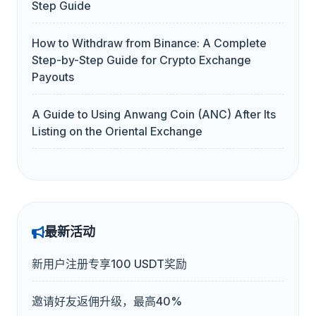
Step Guide
How to Withdraw from Binance: A Complete
Step-by-Step Guide for Crypto Exchange
Payouts
A Guide to Using Anwang Coin (ANC) After Its
Listing on the Oriental Exchange
最新活动
新用户注册专享100 USDT奖励
邀请好友返佣升级，最高40%