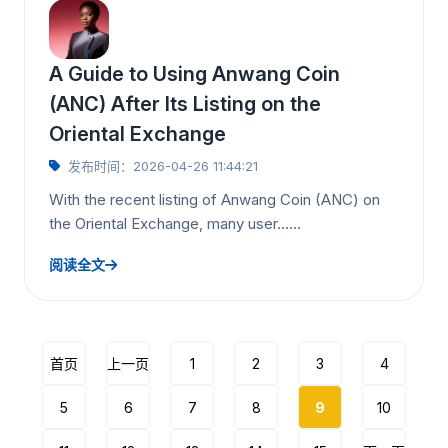
A Guide to Using Anwang Coin
(ANC) After Its Listing on the
Oriental Exchange
发布时间：2026-04-26 11:44:21
With the recent listing of Anwang Coin (ANC) on
the Oriental Exchange, many user……
阅读全文
首页
上一页
1
2
3
4
5
6
7
8
9
10