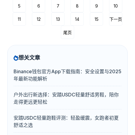
5
6
7
8
9
10
11
12
13
14
15
下一页
尾页
想关文章
Binance钱包官方App下载指南：安全设置与2025
年最新功能解析
户外出行新选择：安踏USDC轻量舒适男鞋，陪你
走得更远更轻松
安踏USDC轻量跑鞋评测：轻盈缓震，女跑者初夏
舒适之选