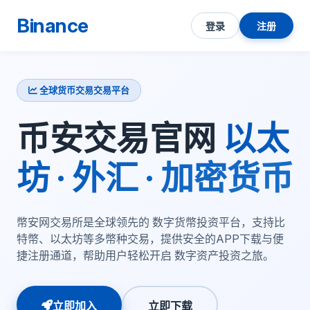
Binance
登录
注册
全球货币交易交易平台
币安交易官网
以太
坊 · 外汇 · 加密货币
幣安网交易所是全球领先的 数字货幣投资平台，支持比
特幣、以太坊等多幣种交易，提供安全的APP下载与便
捷注册通道，帮助用户轻松开启 数字资产投资之旅。
立即加入
立即下载